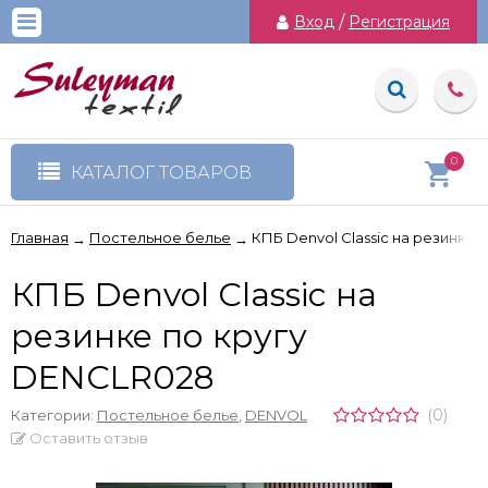
Вход
/
Регистрация
0
КАТАЛОГ ТОВАРОВ
Главная
Постельное белье
КПБ Denvol Classic на резинке 
→
→
КПБ Denvol Classic на
резинке по кругу
DENCLR028
(0)
Категории:
Постельное белье
,
DENVOL
Оставить отзыв