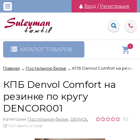
Вход
/
Регистрация
0
КАТАЛОГ ТОВАРОВ
Главная
Постельное белье
КПБ Denvol Comfort на резинк
→
→
КПБ Denvol Comfort на
резинке по кругу
DENCOR001
(0)
Категории:
Постельное белье
,
DENVOL
Оставить отзыв