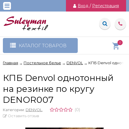
Вход
/
Регистрация
0
КАТАЛОГ ТОВАРОВ
Главная
Постельное белье
DENVOL
КПБ Denvol однотон
→
→
→
КПБ Denvol однотонный
на резинке по кругу
DENOR007
(0)
Категории:
DENVOL
,
Оставить отзыв