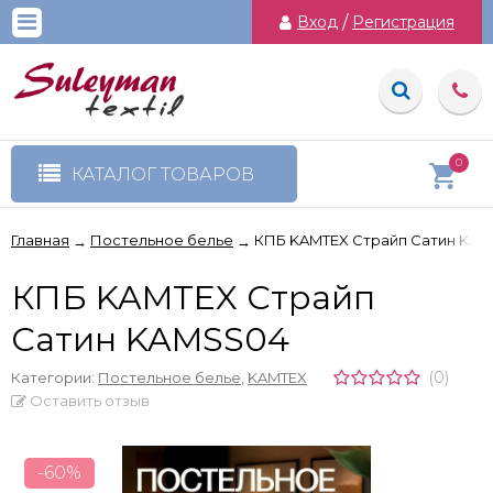
Вход
/
Регистрация
0
КАТАЛОГ ТОВАРОВ
Главная
Постельное белье
КПБ KAMTEX Страйп Сатин KA
→
→
КПБ KAMTEX Страйп
Сатин KAMSS04
(0)
Категории:
Постельное белье
,
KAMTEX
Оставить отзыв
-60%