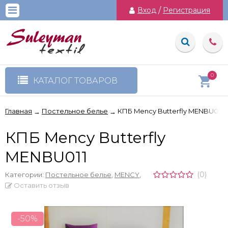
Вход
/
Регистрация
0
КАТАЛОГ ТОВАРОВ
Главная
Постельное белье
КПБ Mency Butterfly MENBU011
→
→
КПБ Mency Butterfly
MENBU011
(0)
Категории:
Постельное белье
,
MENCY
,
Оставить отзыв
-50%