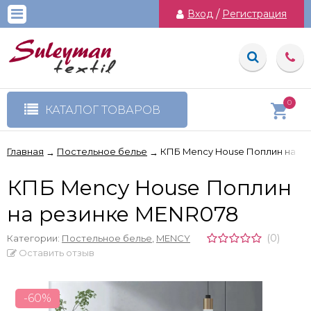
Вход
/
Регистрация
0
КАТАЛОГ ТОВАРОВ
Главная
Постельное белье
КПБ Mency House Поплин на р
→
→
КПБ Mency House Поплин
на резинке MENR078
(0)
Категории:
Постельное белье
,
MENCY
Оставить отзыв
-60%