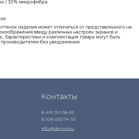
ок / 30% микрофибра
ное
оттенок изделия может отличаться от представленного на
оизображения ввиду различных настроек экранов и
., Характеристики и комплектация товара могут быть
 производителем без уведомления.
Контакты
8 499 391-56-05
8 926 033-74-33
info@denvol.ru