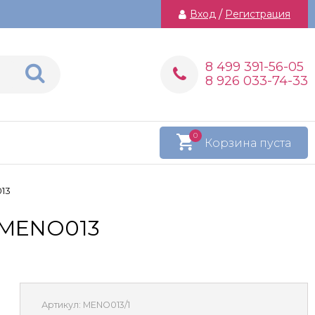
Вход
/
Регистрация
8 499 391-56-05
8 926 033-74-33
0
Корзина пуста
13
 MENO013
Артикул:
MENO013/1