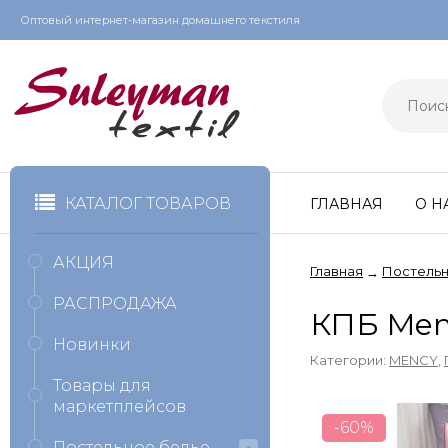
Оптовый интернет-магазин домашнего текстиля
КАТАЛОГ ТОВАРОВ
ГЛАВНАЯ
О Н
АКЦИЯ
Главная
Постельн
→
РАСПРОДАЖА
КПБ Men
Новинки
Категории:
MENCY
,
Товары для
маркетплейсов
-60%
Постельное белье