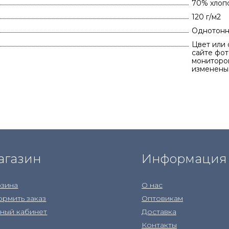
70% хлоп
120 г/м2
Однотон
Цвет или 
сайте фот
мониторов
изменены
агазин
Информация
зина
О нас
рмить заказ
Оптовикам
ный кабинет
Доставка
Контакты