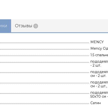
ики
Отзывы
0
MENCY
Mency Од
1.5 спаль
пододеяль
- 2 шт.
пододеяль
см - 2 шт.
пододеяль
см - 2 шт.
пододеяль
50х70 см -
Сатин