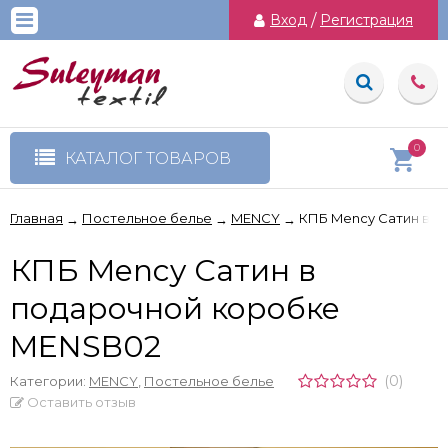
Вход
/
Регистрация
0
КАТАЛОГ ТОВАРОВ
Главная
Постельное белье
MENCY
КПБ Mency Сатин в 
→
→
→
КПБ Mency Сатин в
подарочной коробке
MENSB02
(0)
Категории:
MENCY
,
Постельное белье
Оставить отзыв