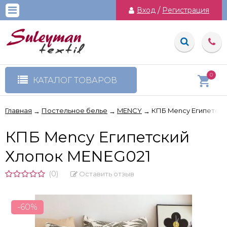
Вход
/
Регистрация
0
КАТАЛОГ ТОВАРОВ
Главная
Постельное белье
MENCY
КПБ Mency Египетски
→
→
→
КПБ Mency Египетский
Хлопок MENEG021
(0)
Оставить отзыв
-60%