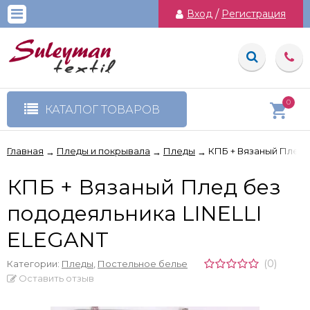
Вход
/
Регистрация
0
КАТАЛОГ ТОВАРОВ
Главная
Пледы и покрывала
Пледы
КПБ + Вязаный Плед 
→
→
→
КПБ + Вязаный Плед без
пододеяльника LINELLI
ELEGANT
(0)
Категории:
Пледы
,
Постельное белье
Оставить отзыв