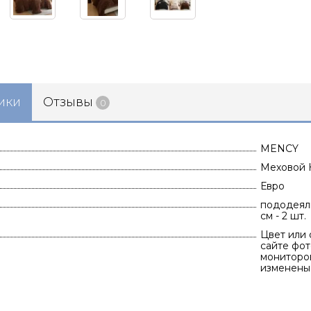
ики
Отзывы
0
MENCY
Меховой 
Евро
пододеяль
см - 2 шт.
Цвет или 
сайте фот
мониторов
изменены