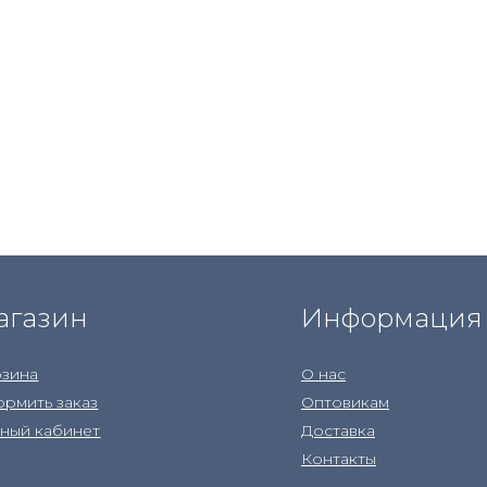
агазин
Информация
зина
О нас
рмить заказ
Оптовикам
ный кабинет
Доставка
Контакты