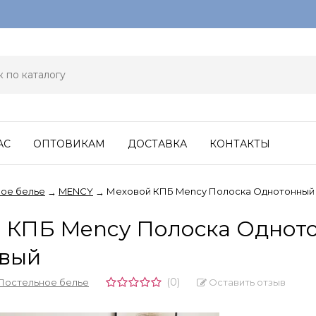
АС
ОПТОВИКАМ
ДОСТАВКА
КОНТАКТЫ
ое белье
MENCY
Меховой КПБ Mency Полоска Однотонный
→
→
 КПБ Mency Полоска Однот
вый
(0)
Оставить отзыв
Постельное белье