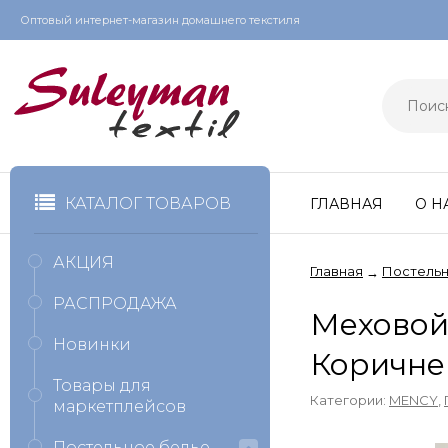
Оптовый интернет-магазин домашнего текстиля
КАТАЛОГ ТОВАРОВ
ГЛАВНАЯ
О Н
АКЦИЯ
Главная
Постельн
→
РАСПРОДАЖА
Меховой
Новинки
Коричне
Товары для
Категории:
MENCY
,
маркетплейсов
Постельное белье