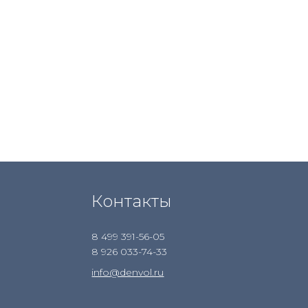
Контакты
8 499 391-56-05
8 926 033-74-33
info@denvol.ru