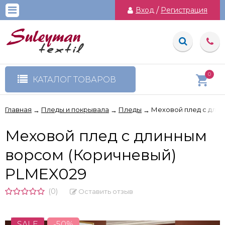
Вход
/
Регистрация
0
КАТАЛОГ ТОВАРОВ
Главная
Пледы и покрывала
Пледы
Меховой плед с дли
→
→
→
Меховой плед с длинным
ворсом (Коричневый)
PLMEX029
(0)
Оставить отзыв
SALE
-50%