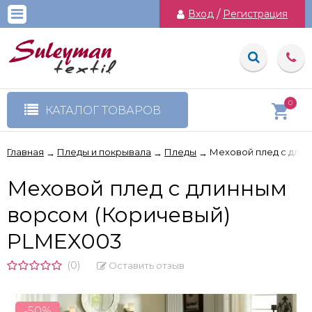
Вход
/
Регистрация
0
КАТАЛОГ ТОВАРОВ
Главная
Пледы и покрывала
Пледы
Меховой плед с дли
→
→
→
Меховой плед с длинным
ворсом (Коричевый)
PLMEX003
(0)
Оставить отзыв
-50%