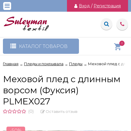
Вход
/
Регистрация
0
КАТАЛОГ ТОВАРОВ
Главная
Пледы и покрывала
Пледы
Меховой плед с длин
→
→
→
Меховой плед с длинным
ворсом (Фуксия)
PLMEX027
(0)
Оставить отзыв
-50%