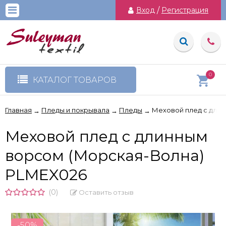
Вход
/
Регистрация
0
КАТАЛОГ ТОВАРОВ
Главная
Пледы и покрывала
Пледы
Меховой плед с дли
→
→
→
Меховой плед с длинным
ворсом (Морская-Волна)
PLMEX026
(0)
Оставить отзыв
-50%