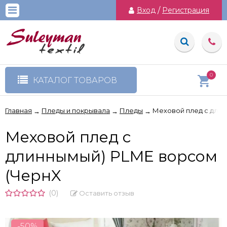
Вход
/
Регистрация
0
КАТАЛОГ ТОВАРОВ
Главная
Пледы и покрывала
Пледы
Меховой плед с дли
→
→
→
Меховой плед с
длиннымый) PLME ворсом
(ЧернX
(0)
Оставить отзыв
-50%