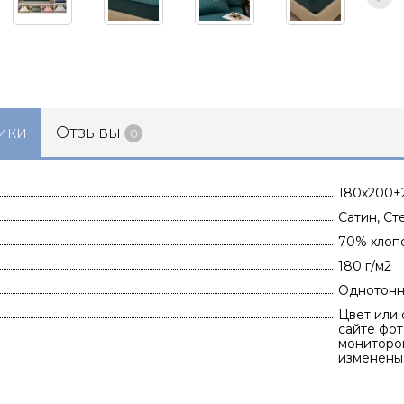
ики
Отзывы
0
180х200+2
Сатин, Ст
70% хлоп
180 г/м2
Однотонно
Цвет или 
сайте фот
мониторов
изменены