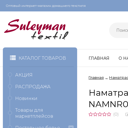
Оптовый интернет-магазин домашнего текстиля
КАТАЛОГ ТОВАРОВ
ГЛАВНАЯ
О Н
АКЦИЯ
Главная
Наматра
→
РАСПРОДАЖА
Наматра
Новинки
NAMNR07
Товары для
(0)
маркетплейсов
Постельное белье