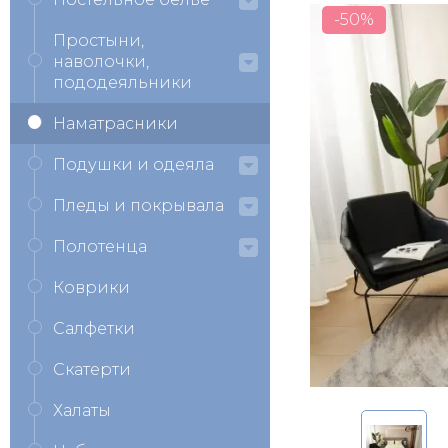
-50%
Простыни,
наволочки,
пододеяльники
Наматрасники
Подушки и одеяла
Пледы и покрывала
Полотенца
Коврики
Салфетки
Скатерти
Халаты