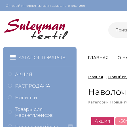
Оптовый интернет-магазин домашнего текстиля
КАТАЛОГ ТОВАРОВ
ГЛАВНАЯ
О Н
АКЦИЯ
Главная
Новый го
→
РАСПРОДАЖА
Наволоч
Новинки
Категории:
Новый г
Товары для
маркетплейсов
Акция
-5
Постельное белье