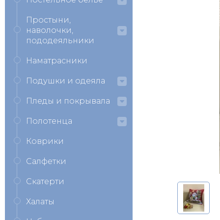
Простыни,
наволочки,
пододеяльники
Наматрасники
Подушки и одеяла
Пледы и покрывала
Полотенца
Коврики
Салфетки
Скатерти
Халаты