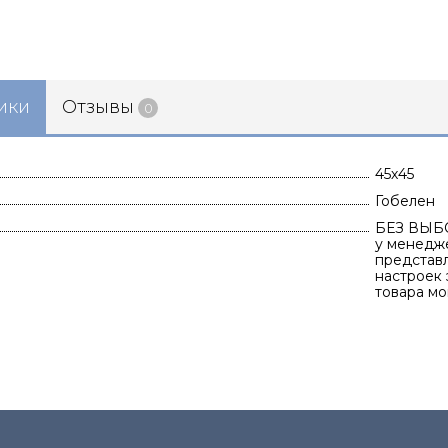
ики
Отзывы
0
45х45
Гобелен
БЕЗ ВЫБО
у менедже
представ
настроек 
товара мо