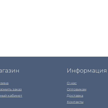
агазин
Информация
зина
О нас
рмить заказ
Оптовикам
ный кабинет
Доставка
Контакты