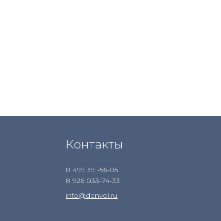
Контакты
8 499 391-56-05
8 926 033-74-33
info@denvol.ru