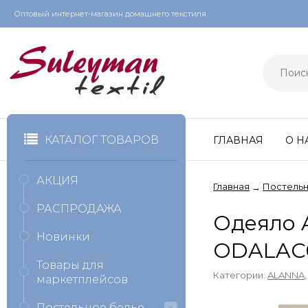
Оптовый интернет-магазин домашнего текстиля
КАТАЛОГ ТОВАРОВ
ГЛАВНАЯ
О Н
АКЦИЯ
Главная
Постельн
→
РАСПРОДАЖА
Одеяло A
Новинки
ODALAC
Товары для
Категории:
ALANNA
маркетплейсов
Постельное белье