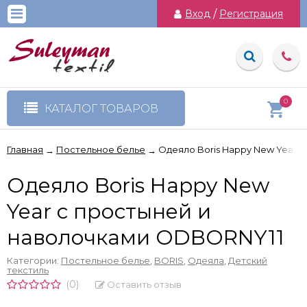
Вход
/
Регистрация
0
КАТАЛОГ ТОВАРОВ
Главная
Постельное белье
Одеяло Boris Happy New Year 
→
→
Одеяло Boris Happy New
Year с простыней и
наволочками ODBORNY11
Категории:
Постельное белье
,
BORIS
,
Одеяла
,
Детский
текстиль
(0)
Оставить отзыв