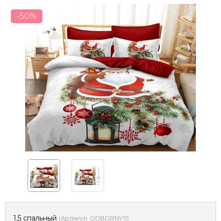
-50%
1.5 спальный
(
Артикул:
ODBORNY11
)