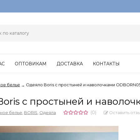
АС
ОПТОВИКАМ
ДОСТАВКА
КОНТАКТЫ
ое белье
Одеяло Boris с простыней и наволочками ODBORN0
→
Boris с простыней и навол
(0)
Оставить отз
ное белье
,
BORIS
,
Одеяла