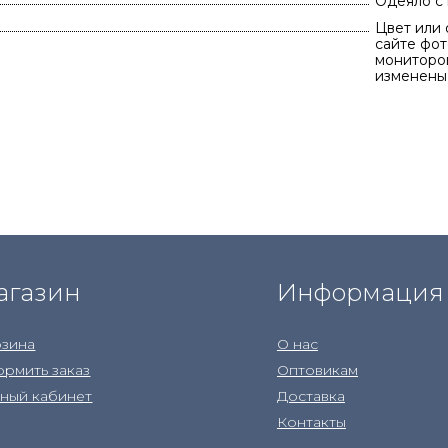
Одеяло с
Цвет или 
сайте фот
мониторов
изменены
агазин
Информация
зина
О нас
рмить заказ
Оптовикам
ный кабинет
Доставка
Контакты