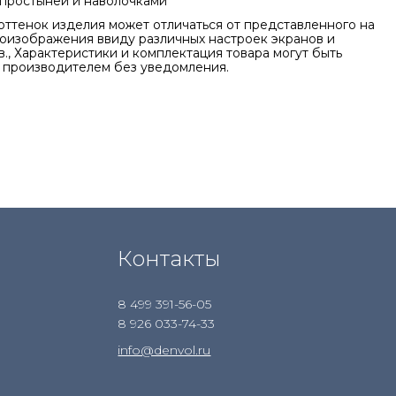
 простыней и наволочками
оттенок изделия может отличаться от представленного на
оизображения ввиду различных настроек экранов и
., Характеристики и комплектация товара могут быть
 производителем без уведомления.
Контакты
8 499 391-56-05
8 926 033-74-33
info@denvol.ru