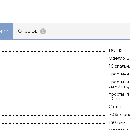
ики
Отзывы
0
BORIS
Одеяло Bo
1.5 спаль
простыня 
простыня 
см - 2 шт
простыня 
- 2 шт.
Сатин
70% хлоп
140 г/м2