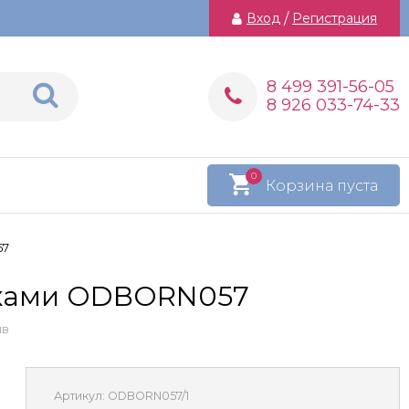
Вход
/
Регистрация
8 499 391-56-05
8 926 033-74-33
0
Корзина пуста
57
очками ODBORN057
ыв
Артикул:
ODBORN057/1