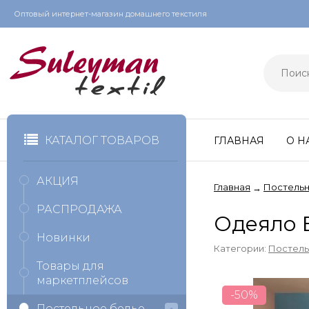
Оптовый интернет-магазин домашнего текстиля
КАТАЛОГ ТОВАРОВ
ГЛАВНАЯ
О Н
АКЦИЯ
Главная
Постельн
→
РАСПРОДАЖА
Одеяло 
Новинки
Категории:
Постель
Товары для
маркетплейсов
-50%
Постельное белье