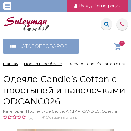
Вход
/
Регистрация
0
КАТАЛОГ ТОВАРОВ
Главная
Постельное белье
Одеяло Candie’s Cotton с про
→
→
Одеяло Candie’s Cotton с
простыней и наволочками
ODCANC026
Категории:
Постельное белье
,
АКЦИЯ
,
CANDIES
,
Одеяла
(0)
Оставить отзыв