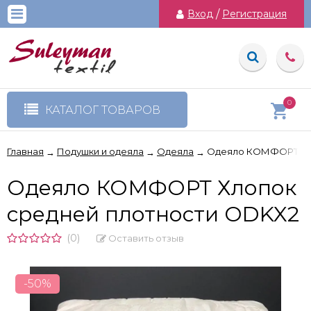
Вход
/
Регистрация
0
КАТАЛОГ ТОВАРОВ
Главная
Подушки и одеяла
Одеяла
Одеяло КОМФОРТ Хло
→
→
→
Одеяло КОМФОРТ Хлопок
средней плотности ODKX2
(0)
Оставить отзыв
-50%