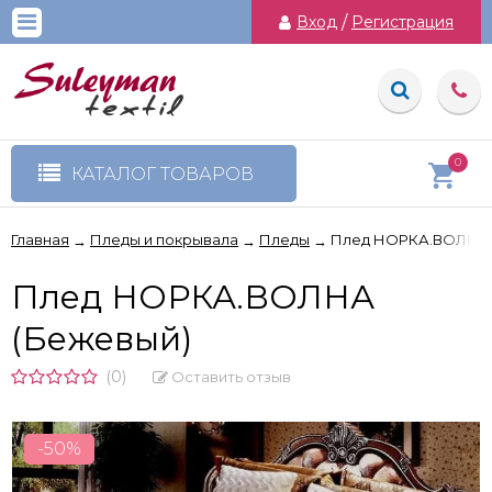
Вход
/
Регистрация
0
КАТАЛОГ ТОВАРОВ
Главная
Пледы и покрывала
Пледы
Плед НОРКА.ВОЛНА 
→
→
→
Плед НОРКА.ВОЛНА
(Бежевый)
(0)
Оставить отзыв
-50%