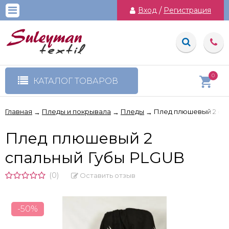
Вход
/
Регистрация
0
КАТАЛОГ ТОВАРОВ
Главная
Пледы и покрывала
Пледы
Плед плюшевый 2 сп
→
→
→
Плед плюшевый 2
спальный Губы PLGUB
(0)
Оставить отзыв
-50%