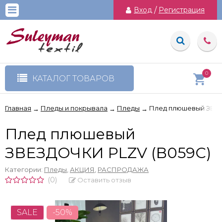
Вход
/
Регистрация
0
КАТАЛОГ ТОВАРОВ
Главная
Пледы и покрывала
Пледы
Плед плюшевый ЗВЕЗ
→
→
→
Плед плюшевый
ЗВЕЗДОЧКИ PLZV (B059C)
Категории:
Пледы
,
АКЦИЯ
,
РАСПРОДАЖА
(0)
Оставить отзыв
SALE
-50%