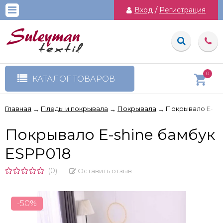
Вход
/
Регистрация
0
КАТАЛОГ ТОВАРОВ
Главная
Пледы и покрывала
Покрывала
Покрывало E-shi
→
→
→
Покрывало E-shine бамбук
ESPP018
(0)
Оставить отзыв
-50%