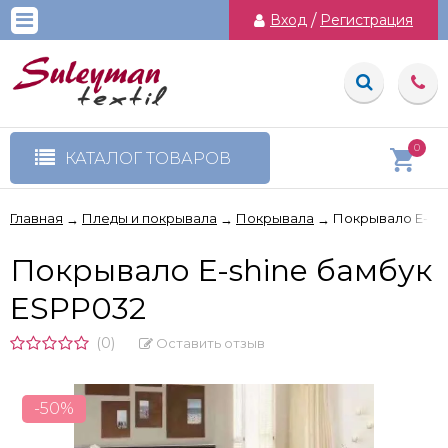
Вход
/
Регистрация
0
КАТАЛОГ ТОВАРОВ
Главная
Пледы и покрывала
Покрывала
Покрывало E-shi
→
→
→
Покрывало E-shine бамбук
ESPP032
(0)
Оставить отзыв
-50%