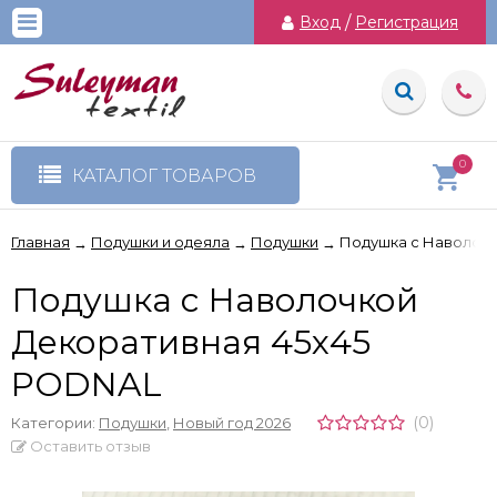
Вход
/
Регистрация
0
КАТАЛОГ ТОВАРОВ
Главная
Подушки и одеяла
Подушки
Подушка с Наволоч
→
→
→
Подушка с Наволочкой
Декоративная 45х45
PODNAL
(0)
Категории:
Подушки
,
Новый год 2026
Оставить отзыв