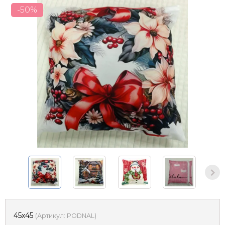
-50%
45х45
(
Артикул:
PODNAL
)