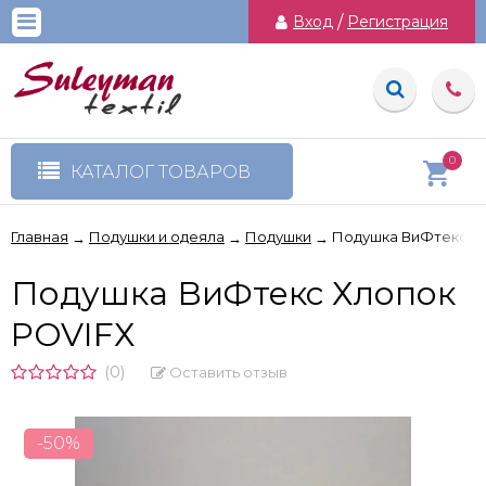
Вход
/
Регистрация
0
КАТАЛОГ ТОВАРОВ
Главная
Подушки и одеяла
Подушки
Подушка ВиФтекс Х
→
→
→
Подушка ВиФтекс Хлопок
POVIFХ
(0)
Оставить отзыв
-50%