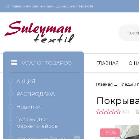
Оптовый интернет-магазин домашнего текстиля
КАТАЛОГ ТОВАРОВ
ГЛАВНАЯ
О Н
АКЦИЯ
Главная
Пледы и 
→
РАСПРОДАЖА
Покрыва
Новинки
(0)
Товары для
маркетплейсов
-60%
Постельное белье