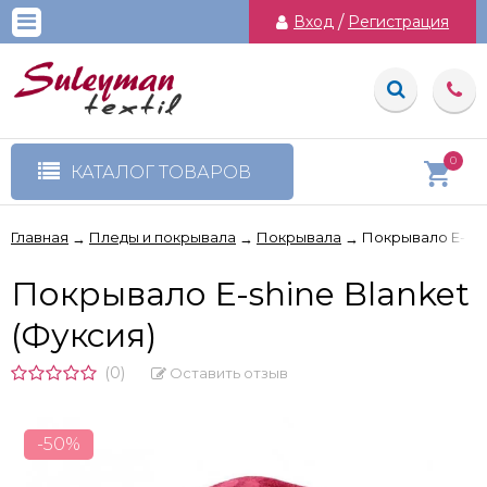
Вход
/
Регистрация
0
КАТАЛОГ ТОВАРОВ
Главная
Пледы и покрывала
Покрывала
Покрывало E-shi
→
→
→
Покрывало E-shine Blanket
(Фуксия)
(0)
Оставить отзыв
-50%