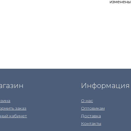
изменены
агазин
Информация
зина
О нас
рмить заказ
Оптовикам
ный кабинет
Доставка
Контакты