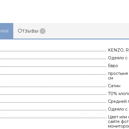
ики
Отзывы
0
KENZO, R
Одеяло с
Евро
простыня 
см
Сатин
70% хлоп
Средней п
Одеяло с
Цвет или 
сайте фот
мониторов