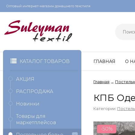
Оптовый интернет-магазин домашнего текстиля
КАТАЛОГ ТОВАРОВ
ГЛАВНАЯ
О Н
АКЦИЯ
Главная
Постельн
→
РАСПРОДАЖА
КПБ Оде
Новинки
Категории:
Постель
Товары для
маркетплейсов
-50%
Постельное белье