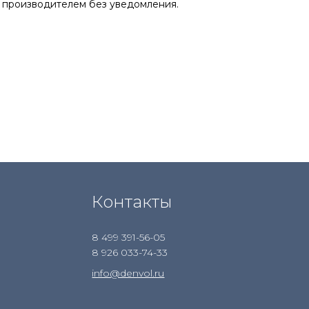
 производителем без уведомления.
Контакты
8 499 391-56-05
8 926 033-74-33
info@denvol.ru