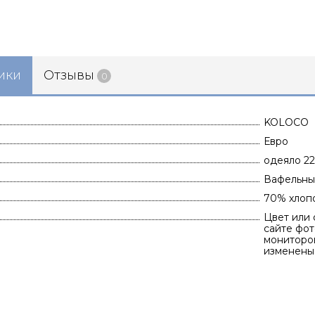
ики
Отзывы
0
KOLOCO
Евро
одеяло 2
Вафельны
70% хлоп
Цвет или 
сайте фот
мониторов
изменены