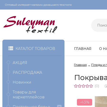
Оптовый интернет-магазин домашнего текстиля
КАТАЛОГ ТОВАРОВ
ГЛАВНАЯ
О Н
АКЦИЯ
Главная
Пледы и 
→
РАСПРОДАЖА
Покрыва
Новинки
(0)
Товары для
маркетплейсов
-43%
Постельное белье