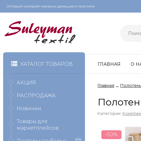
Оптовый интернет-магазин домашнего текстиля
КАТАЛОГ ТОВАРОВ
ГЛАВНАЯ
О Н
АКЦИЯ
Главная
Полотен
→
РАСПРОДАЖА
Полотенц
Новинки
Категории:
Комплек
Товары для
маркетплейсов
-50%
Постельное белье