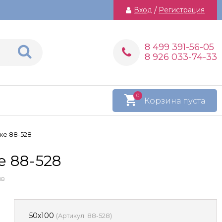
Вход
/
Регистрация
8 499 391-56-05
8 926 033-74-33
0
Корзина пуста
ке 88-528
е 88-528
ыв
50х100
(
Артикул:
88-528
)