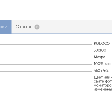
ики
Отзывы
0
KOLOCO
50х100
Махра
100% хло
450 г/м2
Цвет или 
сайте фот
мониторов
изменены