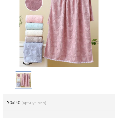
70х140
(
Артикул:
9571
)