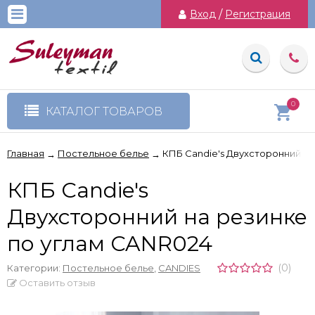
Вход
/
Регистрация
0
КАТАЛОГ ТОВАРОВ
Главная
Постельное белье
КПБ Candie's Двухсторонний на
→
→
КПБ Candie's
Двухсторонний на резинке
по углам CANR024
(0)
Категории:
Постельное белье
,
CANDIES
Оставить отзыв