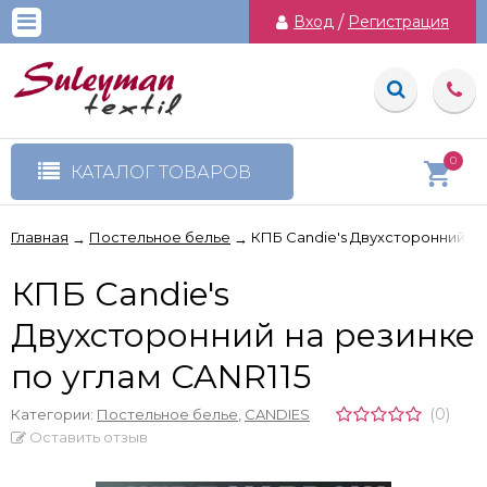
Вход
/
Регистрация
0
КАТАЛОГ ТОВАРОВ
Главная
Постельное белье
КПБ Candie's Двухсторонний на
→
→
КПБ Candie's
Двухсторонний на резинке
по углам CANR115
(0)
Категории:
Постельное белье
,
CANDIES
Оставить отзыв