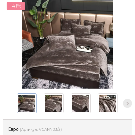
-41%
Евро
(
Артикул:
VCANN03/3
)