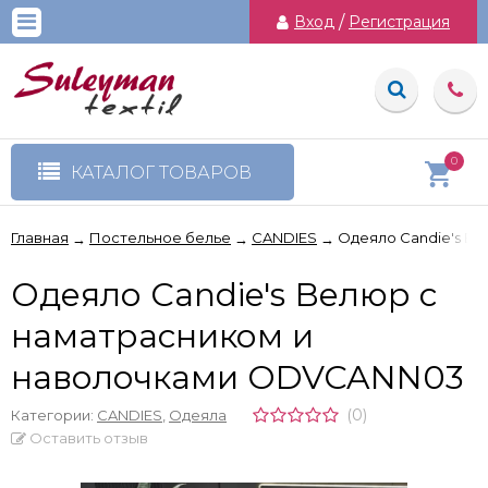
Вход
/
Регистрация
0
КАТАЛОГ ТОВАРОВ
Главная
Постельное белье
CANDIES
Одеяло Candie's В
→
→
→
Одеяло Candie's Велюр c
наматрасником и
наволочками ODVCANN03
(0)
Категории:
CANDIES
,
Одеяла
Оставить отзыв