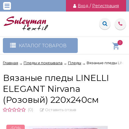
Вход
/
Регистрация
0
КАТАЛОГ ТОВАРОВ
Главная
Пледы и покрывала
Пледы
Вязаные пледы LINELL
→
→
→
Вязаные пледы LINELLI
ELEGANT Nirvana
(Розовый) 220х240см
(0)
Оставить отзыв
-50%